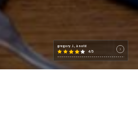
gregory J., à noté
4/5
e grande capacité, bien connu
oins marqué, plus actuelle.
dié aux vins de gastronomie et
ger, qui vous accueille dans un