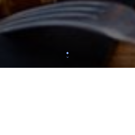
LE LIEU :
Qu’est-ce qu’un « Foudre » ?! Un tonneau en bois d
des vignerons pour leur vinification au boisé m
Désormais c’est aussi un nouvel espace parisien dé
d’émotion. « Foudre » est une cave à boire et à man