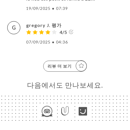
19/09/2025
•
07:39
약
기
gregory J. 평가
G
4/5
러
07/09/2025
•
04:36
뷰
뉴
리뷰 더 보기
락
다음에서도 만나보세요.