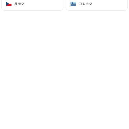
체코어
체코어
그리스어
그리스어
메뉴
KO
/
홈
리뷰
리뷰
3 Uniiti 리뷰
2.7 / 5
100% 실제 검증된 리뷰입니다.