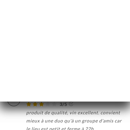
Ruth E. 평가
R
1/5
No Foudre. It is closed. But you took my
reservation! That made my evening
challenging. Foudre is permanently closed
says google maps, but website still active.
It is closed.
30/04/2026
•
05:18
Emma B. 평가
E
3/5
produit de qualité, vin excellent. convient
mieux à une duo qu'à un groupe d'amis car
le lieu est petit et ferme à 22h.