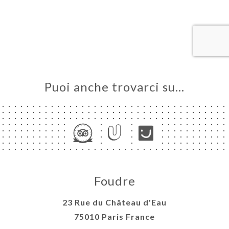
LE
NOTA
ERIA
SIONE
NU
Puoi anche trovarci su…
ATTO
Foudre
23 Rue du Château d'Eau
75010 Paris France