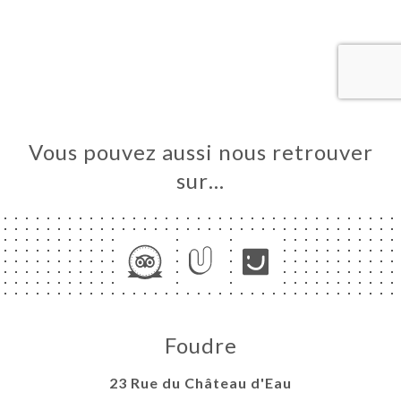
UEIL
RVER
ERIE
IS
RTE
Vous pouvez aussi nous retrouver
TACT
sur…
Foudre
23 Rue du Château d'Eau