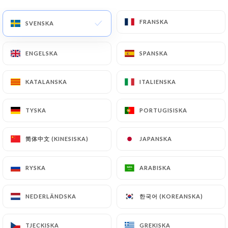
SV
MENY
FRANSKA
FRANSKA
SVENSKA
SVENSKA
ENGELSKA
ENGELSKA
SPANSKA
SPANSKA
KATALANSKA
KATALANSKA
ITALIENSKA
ITALIENSKA
/
HEM
KONTAKT
Kontakt
TYSKA
TYSKA
PORTUGISISKA
PORTUGISISKA
简体中文 (KINESISKA)
简体中文 (KINESISKA)
JAPANSKA
JAPANSKA
RYSKA
RYSKA
ARABISKA
ARABISKA
한국어 (KOREANSKA)
한국어 (KOREANSKA)
NEDERLÄNDSKA
NEDERLÄNDSKA
Foudre
TJECKISKA
TJECKISKA
GREKISKA
GREKISKA