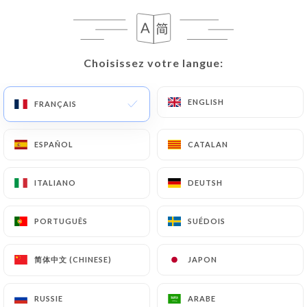
LE LIEU :
Choisissez votre langue:
Choisissez votre langue:
Qu’est-ce qu’un « Foudre » ?! Un
tonneau en bois de grande capacité,
ENGLISH
ENGLISH
FRANÇAIS
FRANÇAIS
bien connu des vignerons pour leur
vinification au boisé moins marqué, plus
ESPAÑOL
ESPAÑOL
CATALAN
CATALAN
actuelle. Désormais c’est aussi un
nouvel espace parisien dédié aux vins
ITALIANO
ITALIANO
DEUTSH
DEUTSH
de gastronomie et d’émotion. «
Foudre » est une cave à boire et à
PORTUGUÊS
PORTUGUÊS
SUÉDOIS
SUÉDOIS
manger, qui vous accueille dans un
cadre convivial et chaleureux, le tout
简体中文 (CHINESE)
简体中文 (CHINESE)
JAPON
JAPON
bercé chaque soir de playlists jazz
thématiques aux petits oignons ! Vente
RUSSIE
RUSSIE
ARABE
ARABE