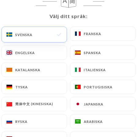
Välj ditt språk:
Välj ditt språk:
LE LIEU :
Qu’est-ce qu’un « Foudre » ?! Un
FRANSKA
FRANSKA
SVENSKA
SVENSKA
tonneau en bois de grande capacité,
bien connu des vignerons pour leur
ENGELSKA
ENGELSKA
SPANSKA
SPANSKA
vinification au boisé moins marqué, plus
actuelle. Désormais c’est aussi un
KATALANSKA
KATALANSKA
ITALIENSKA
ITALIENSKA
nouvel espace parisien dédié aux vins
de gastronomie et d’émotion. «
TYSKA
TYSKA
PORTUGISISKA
PORTUGISISKA
Foudre » est une cave à boire et à
manger, qui vous accueille dans un
简体中文 (KINESISKA)
简体中文 (KINESISKA)
JAPANSKA
JAPANSKA
cadre convivial et chaleureux, le tout
bercé chaque soir de playlists jazz
RYSKA
RYSKA
ARABISKA
ARABISKA
thématiques aux petits oignons ! Vente